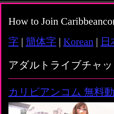
How to Join Caribbeanc
字
|
簡体字
|
Korean
|
日
アダルトライブチャ
カリビアンコム 無料