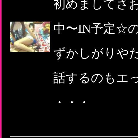
初めましてさお
中〜IN予定☆の
ずかしがりや
話するのもエ
・・・