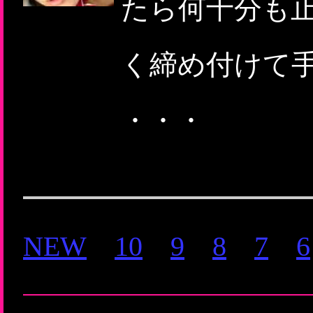
たら何十分も
く締め付けて
・・・
NEW
10
9
8
7
6