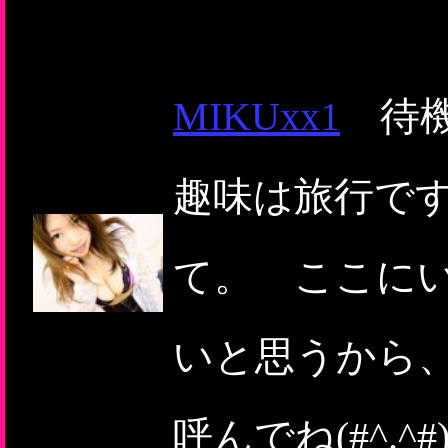
MIKUxx1
待機
趣味は旅行で
て。 ここに
いと思うから
呼んでね(#^.^#