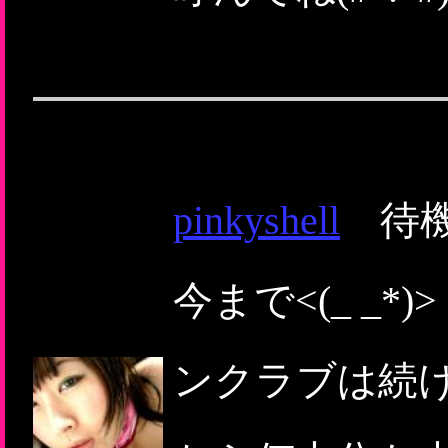
pinkyshell
待機
今まで<(_ _*
ンクラブは続