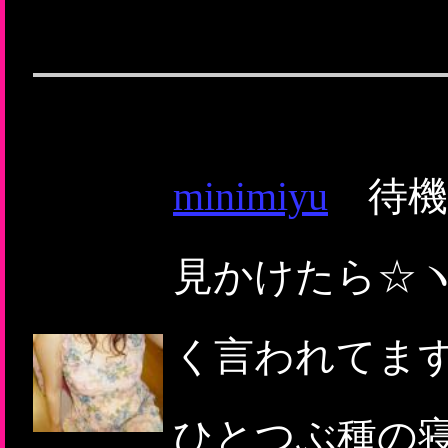
minimiyu
待機画
見かけたら☆ヽ
く言われてま
ひとつぶ種の