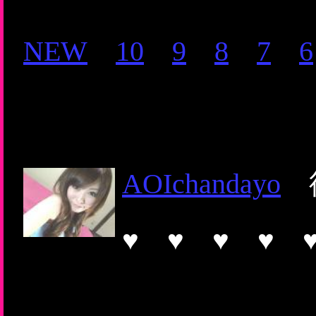
NEW
10
9
8
7
6
AOIchandayo
待
♥ ♥ ♥ ♥ 