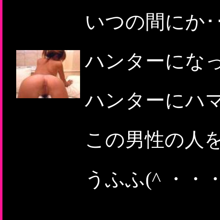
いつの間にか･
ハンターにな
ハンターにハ
この男性の人
うふふ(^ ・・