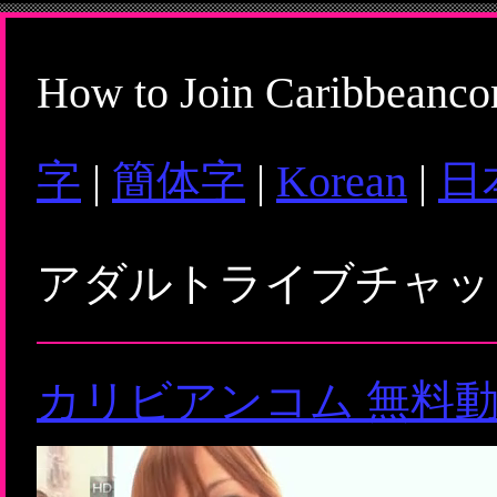
How to Join Caribbeanc
字
|
簡体字
|
Korean
|
日
アダルトライブチャ
カリビアンコム 無料