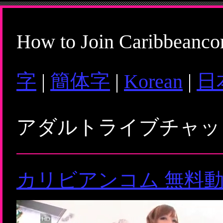
How to Join Caribbeanc
字
|
簡体字
|
Korean
|
日
アダルトライブチャ
カリビアンコム 無料