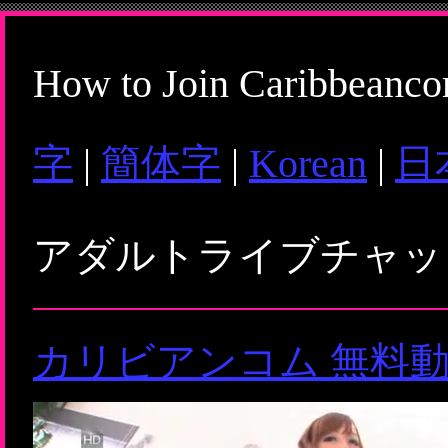
How to Join Caribbeanc
字
|
簡体字
|
Korean
|
日
アダルトライブチャ
カリビアンコム 無料