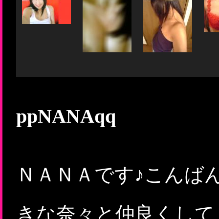
ppNANAqq
ＮＡＮＡです♪こんば
きな奈々と仲良くして